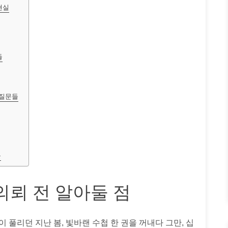
현실
들
 질문들
문
의뢰 전 알아둘 점
 풀리던 지난 봄, 빛바랜 수첩 한 권을 꺼내다 그만, 십