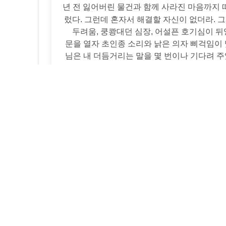
년 전 잃어버린 물건과 함께 사라진 마음까지 떠올
렀다. 그런데 혼자서 해결할 자신이 없더라. 
두려움, 쿵쾅대던 심장, 어설픈 호기심이 뒤
문을 열자 초인종 소리와 낡은 의자 삐걱임이
님은 내 더듬거리는 말을 몇 번이나 기다려 주었
생각했다. 그 날 이후로 내 일상은 조금씩 달라
(!), 그리고 얻어낸 
장점·활용법·꿀팁, 그
1. 다리 품 아
솔직히 나는 검색 왕이다. 뭐든 온라인으로 뒤지
리 품이 아니라
마음 품
이 문제였다. 그저 “