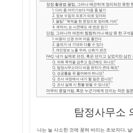
장점·활용법·꿀팁, 그러나 매끈하게 정리되진 못한 
1. 다리 품 아끼기보다 마음 품 덜기
2. 정보 수집의 프로가 따로 있더라
3. 꿀팁? “목적을 한 문장으로 정리해 가라”
4. 계약서, 눈 시큰해도 세 번은 읽기
단점, 그러니까 여전히 찜찜하거나 예상 못 한 구석
1. 비용이 신경 쓰여 마음 졸인다
2. 결과가 내 기대와 다를 수 있다
3. 개인정보 노출 우려, 신뢰가 관건
FAQ: 내가 실제로 던진, 혹은 던지고 싶었지만 삼킨
Q. 의뢰 목적을 감추고 접근해도 되나요?
Q. 탐정사무소마다 비용 편차가 큰데 왜죠?
Q. 성공률을 꼭 물어봐야 하나요?
Q. 조사 과정에서 내가 할 일은 없나요?
Q. 조사 실패 시 환불 받을 수 있나요?
마무리 중얼거림, 혹은 누군가에게 던지는 작은 질
탐정사무소 
나는 늘 사소한 것에 꽂혀 버리는 초보자다. 날이