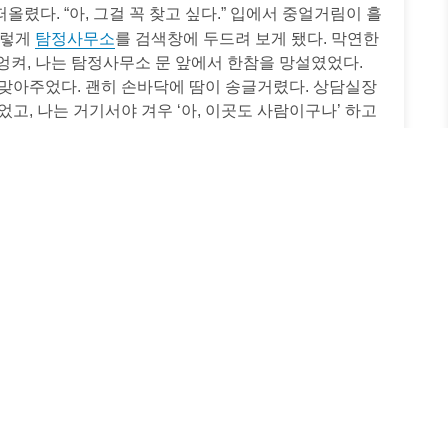
렸다. “아, 그걸 꼭 찾고 싶다.” 입에서 중얼거림이 흘
탐정사무소
그렇게
를 검색창에 두드려 보게 됐다. 막연한
엉켜, 나는 탐정사무소 문 앞에서 한참을 망설였었다.
 맞아주었다. 괜히 손바닥에 땀이 송글거렸다. 상담실장
고, 나는 거기서야 겨우 ‘아, 이곳도 사람이구나’ 하고
졌다. 이 글은 그 작은 변화, 초보자의 실패 담긴 흑역사
깨달음을 꾹꾹 눌러 적은 기록이다.
러나 매끈하게 정리되진 못한
현실
끼기보다 마음 품 덜기
는 걸 좋아한다. 그런데 이번엔 달랐다. 발품, 아니 다
찾아주세요” 한마디 뒤에 숨겨둔 마음, 탐정에게 건네면서