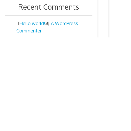
Recent Comments
Hello world!
A WordPress
의
Commenter
Archives
2026년 8월
2026년 7월
2026년 6월
2026년 5월